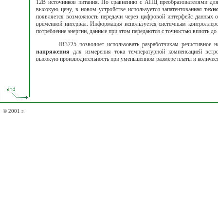
12В источников питания. По сравнению с
АПЦ
преобразователями дл
высокую цену, в новом устройстве используется запатентованная
техн
появляется возможность передачи через цифровой интерфейс данных 
временной интервал. Информация используется системным контроллеро
потребление энергии, данные при этом передаются с точностью вплоть до
IR3725 позволяет использовать разработчикам резистивное 
напряжения
для измерения тока температурной компенсацией встро
высокую производительность при уменьшенном размере платы и количес
© 2001 г.