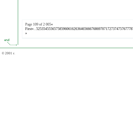
Page 109 of 2 005
«
First
«
...
52
53
54
55
56
57
58
59
60
61
62
63
64
65
66
67
68
69
70
71
72
73
74
75
76
77
78
»
© 2001 г.