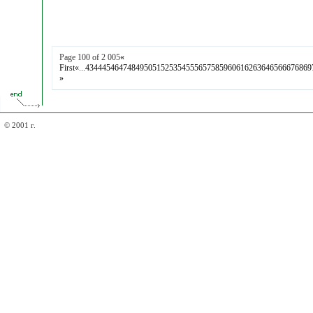
Page 100 of 2 005
«
First
«
...
43
44
45
46
47
48
49
50
51
52
53
54
55
56
57
58
59
60
61
62
63
64
65
66
67
68
69
»
© 2001 г.