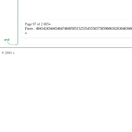
Page 97 of 2 005
«
First
«
...
40
41
42
43
44
45
46
47
48
49
50
51
52
53
54
55
56
57
58
59
60
61
62
63
64
65
66
»
© 2001 г.