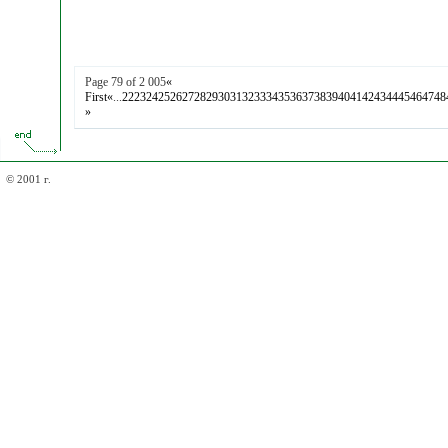
Page 79 of 2 005
«
First
«
...
22
23
24
25
26
27
28
29
30
31
32
33
34
35
36
37
38
39
40
41
42
43
44
45
46
47
48
»
© 2001 г.