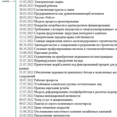
11.05.2023
Электрическая сварка
09.05.2023
Упорный ребенок
28.04.2023
Составляющие красок и лаков
30.03.2023
Предприниматель как уравновешивающий механизм
30.03.2023
Тягочи «Volvo»
25.03.2023
Модель процесса проектирования
16.03.2023
Покрытие потребности в краткосрочном финансировании
14.02.2023
Требования о возврате имущества и «неактуализированные» з
15.01.2023
Сторона предложения: индустрия венчурного капитала
15.12.2022
Доверительная передача права собственности
12.11.2022
Главные направления нового железнодорожного строительств
06.10.2022
Законодательство о зонировании и разрешения на строительст
06.10.2022
Стальные профилированные настилы в сталежелезобетонных 
13.08.2022
Нарезание резьбы
31.07.2022
Ограничения на приобретение недвижимости иностранцами
31.07.2022
Индивидуальное определение вклада
21.07.2022
Привлечение акций клиента под фиксированный процент для
рынках
21.07.2022
Обеспечение надежности цементного бетона в монолитных же
сооружений
18.07.2022
Рабочие процессы
17.07.2022
Устойчивые клиентские группы состоятельных лиц
17.07.2022
Приемы нарезания резьбы
17.07.2022
Модель деформирования сталефибробетона в расчетах водоп
17.07.2022
Оценка инновационной активности
09.07.2022
Театр услуг в авиакомпаниях
09.07.2022
Панели из серого вспененного полистирола
11.06.2022
Цинк-титановые покрытия
11.06.2022
Отслеживание внесетевого влияния онлайновых кампаний
22.05.2022
Предложения экономистов