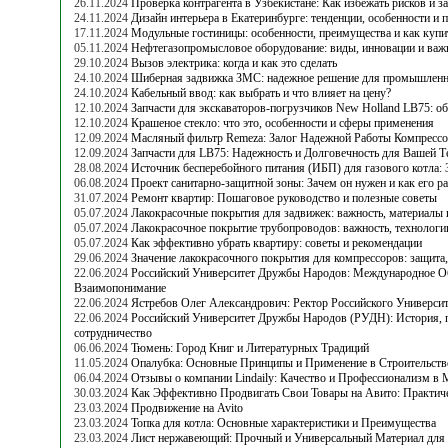
26.11.2024
Проверка контрагента в Узбекистане: Как избежать рисков и з
24.11.2024
Дизайн интерьера в Екатеринбурге: тенденции, особенности и
17.11.2024
Модульные гостиницы: особенности, преимущества и как купи
05.11.2024
Нефтегазопромысловое оборудование: виды, инновации и важн
29.10.2024
Вызов электрика: когда и как это сделать
24.10.2024
Шиберная задвижка ЗМС: надежное решение для промышленн
24.10.2024
Кабельный ввод: как выбрать и что влияет на цену?
12.10.2024
Запчасти для экскаваторов-погрузчиков New Holland LB75: об
12.10.2024
Крашеное стекло: что это, особенности и сферы применения
12.09.2024
Масляный фильтр Remeza: Залог Надежной Работы Компресс
12.09.2024
Запчасти для LB75: Надежность и Долговечность для Вашей Т
28.08.2024
Источник бесперебойного питания (ИБП) для газового котла: 
06.08.2024
Проект санитарно-защитной зоны: Зачем он нужен и как его ра
31.07.2024
Ремонт квартир: Пошаговое руководство и полезные советы
05.07.2024
Лакокрасочные покрытия для задвижек: важность, материалы 
05.07.2024
Лакокрасочное покрытие трубопроводов: важность, технологи
05.07.2024
Как эффективно убрать квартиру: советы и рекомендации
29.06.2024
Значение лакокрасочного покрытия для компрессоров: защита,
22.06.2024
Российский Университет Дружбы Народов: Международное Об
Взаимопонимание
22.06.2024
Ястребов Олег Александрович: Ректор Российского Универс
22.06.2024
Российский Университет Дружбы Народов (РУДН): История,
сотрудничество
06.06.2024
Тюмень: Город Книг и Литературных Традиций
11.05.2024
Опалубка: Основные Принципы и Применение в Строительств
06.04.2024
Отзывы о компании Lindaily: Качество и Профессионализм в
30.03.2024
Как Эффективно Продвигать Свои Товары на Авито: Практич
23.03.2024
Продвижение на Avito
23.03.2024
Топка для котла: Основные характеристики и Преимущества
23.03.2024
Лист нержавеющий: Прочный и Универсальный Материал для