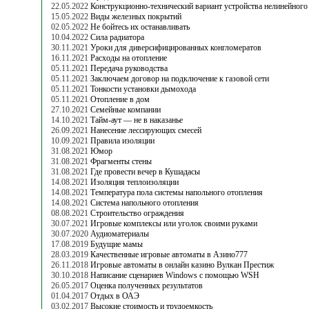
22.05.2022
Конструкционно-технический вариант устройства нелинейного
15.05.2022
Виды железных покрытий
02.05.2022
Не бойтесь их останавливать
10.04.2022
Сила радиатора
30.11.2021
Уроки для диверсифицированных конгломератов
16.11.2021
Расходы на отопление
05.11.2021
Передача руководства
05.11.2021
Заключаем договор на подключение к газовой сети
05.11.2021
Тонкости установки дымохода
05.11.2021
Отопление в дом
27.10.2021
Семейные компании
14.10.2021
Тайм-аут — не в наказанье
26.09.2021
Нанесение лессирующих смесей
10.09.2021
Правила изоляции
31.08.2021
Юмор
31.08.2021
Фрагменты стены
31.08.2021
Где провести вечер в Кушадасы
14.08.2021
Изоляция теплоизоляции
14.08.2021
Температура пола системы напольного отопления
14.08.2021
Система напольного отопления
08.08.2021
Строительство ограждения
30.07.2021
Игровые комплексы или уголок своими руками
30.07.2020
Аудиоматериалы
17.08.2019
Будущие мамы
28.03.2019
Качественные игровые автоматы в Азино777
26.11.2018
Игровые автоматы в онлайн казино Вулкан Престиж
30.10.2018
Написание сценариев Windows с помощью WSH
26.05.2017
Оценка полученных результатов
01.04.2017
Отдых в ОАЭ
03.02.2017
Высокие стоимость и трудоемкость