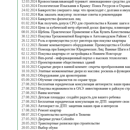
12.03.2024
Кровоостанавливающий турникет: инновационное средство дл
12.03.2024
Геологические Изыскания в Крыму: Поиск Ресурсов и Охран
24.02.2024
Банкротство умершего лица: что происходит с долгами и иму
11.02.2024
Как заказать эвакуатор: полезные советы и рекомендации
03.02.2024
Банкротство физических лиц
01.02.2024
Как получить допуск СРО для строительства в Казани: шаги и
01.02.2024
Цена за кубический метр обрезной доски: факторы, влияющие
08.01.2024
Щебень: Практическое Применение и Как Купить Качественн
30.12.2023
Покупка Трехкомнатной Квартиры в Автозаводском Районе: 
26.12.2023
Роль и преимущества услуг риелтора при покупке квартиры
15.12.2023
Лизинг компьютерного оборудования: Преимущества и Особе
02.12.2023
Помощь при Банкротстве Юридических Лиц: Важные Шаги и
02.12.2023
Покупка квартиры от застройщика в Нижнем Новгороде
10.11.2023
Bim-portal - информационный портал о высоких технологиях
10.11.2023
Проектирование общественных зданий
10.10.2023
Скрытые двери в ванной комнате: cекреты преобразования ва
10.10.2023
Элитные межкомнатные двери из массива: роскошь и функцио
09.10.2023
Оборудование для аромотерапии
05.09.2023
Обучение специалистов по охране труда
27.08.2023
Бесплатная юридическая консультация автоюриста: ваши прав
27.08.2023
Покупка недвижимости в ОАЭ: инвестирование в райскую стр
27.08.2023
Ванна моечная
27.08.2023
Детская площадка: создайте радость для вашего ребенка
27.08.2023
Бесплатная юридическая консультация по ДТП: защитите свои 
27.08.2023
Автоюрист по ДТП: защитник ваших прав и интересов
17.08.2023
Ремонт квартир
08.07.2023
Строительство коттеджей в Тюмени
27.05.2023
Дверные ручки Colombo
20.05.2023
Транспортные развязки при строительстве
20.05.2023
Выбор обуви